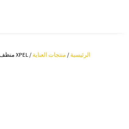
الرئيسية
/
منتجات العناية
/ XPEL منظف فيلم حماية الطلاء (473 مل)